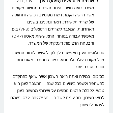
שרתים וירטואלים (VPS) בענן
– בעבר, בכל
משרד רואה חשבון היתה תשתית מחשוב מקומית
אשר דרשה הקמת רשת מקומית, רכישה ותחזוקה
של שרתי תקשורת, דואר ונתונים. בשנים
האחרונות, המעבר לשרתים וירטואלים (VPS) בענן
מאפשר עבודה בטוחה, התאוששות מאסון (DRP)
והבטחת הרציפות העסקית של המשרד.
טכנולוגיית הענן מאפשרת לך לקבל גישה לנתוני המשרד
מכל מקום בעולם ולהתנהל בצורה מהירה, מאובטחת
וטובה הרבה יותר.
לסיכום, במידה ואתה רואה חשבון אשר שואף להתקדם,
להשתפר ולשפר ביצועים בכל שנה – המעבר לענן הוא
טבעי. לקבלת פרטים נוספים על שירותי מחשוב בענן
לרואי חשבון, צור עימנו קשר ב – 072-3927889 ונשמח
לעמוד לרשותך.