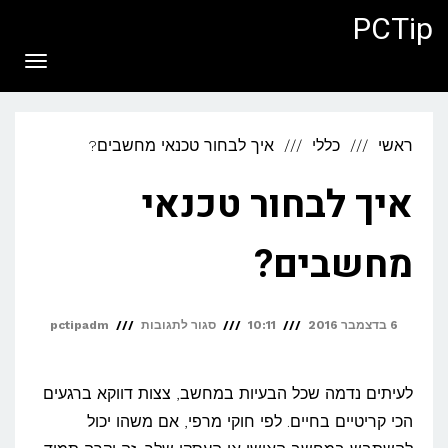
לתוכן
PCTip
תפריט
ראשי
כללי
איך לבחור טכנאי מחשבים?
איך לבחור טכנאי
מחשבים?
על
6 בדצמבר 2016
10:11
סגור לתגובות
pctipadm
איך
לבחור
לעיתים נדמה שכל הבעיות במחשב, צצות דווקא ברגעים
טכנאי
הכי קריטיים בחיים. לפי חוקי מרפי, אם משהו יכול
מחשבים?